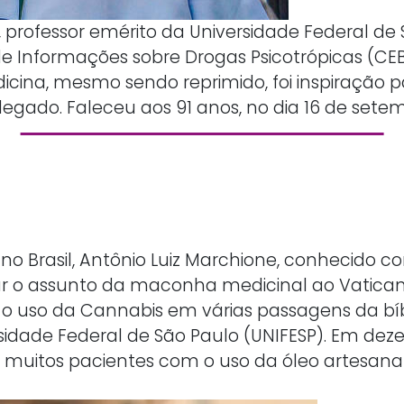
do, professor emérito da Universidade Federal d
de Informações sobre Drogas Psicotrópicas (CEB
cina, mesmo sendo reprimido, foi inspiração p
 legado. Faleceu aos 91 anos, no dia 16 de sete
o Brasil, Antônio Luiz Marchione, conhecido co
var o assunto da maconha medicinal ao Vatican
 o uso da Cannabis em várias passagens da bíbl
sidade Federal de São Paulo (UNIFESP). Em de
muitos pacientes com o uso da óleo artesanal 