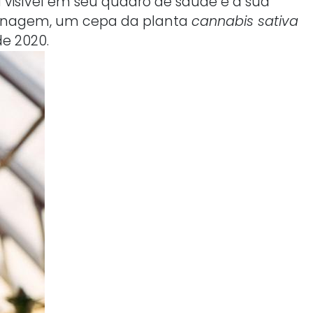
 visível em seu quadro de saúde e a sua
omenagem, um cepa da planta
cannabis sativa
de 2020.