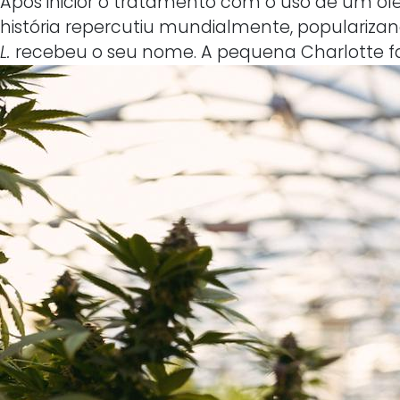
Após inicior o tratamento com o uso de um ól
história repercutiu mundialmente, populari
L.
recebeu o seu nome. A pequena Charlotte fale